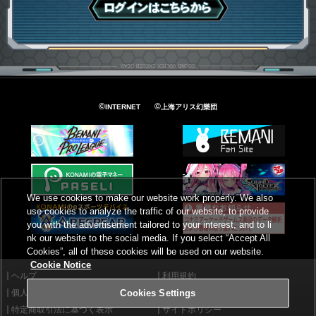
ログインはこちら
©
©
INTERNET
上海アリス幻樂団
We use cookies to make our website work properly. We also
use cookies to analyze the traffic of our website, to provide
you with the advertisement tailored to your interest, and to li
nk our website to the social media. If you select “Accept All
Cookies”, all of these cookies will be used on our website.
Cookie Notice
ヘルプ
利用規約
個人情報等保護方針
外部送信について
Cookies Settings
特定商取引法に基づく表示
サイトポリシー