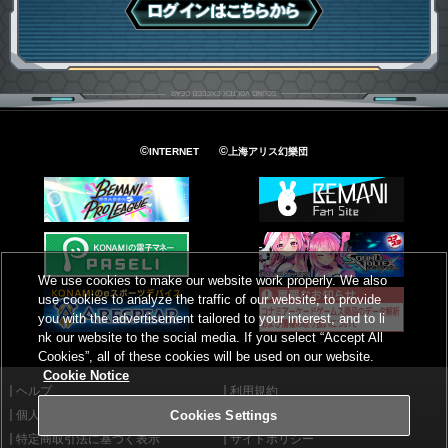
ログインはこちら
©
©
INTERNET
上海アリス幻樂団
We use cookies to make our website work properly. We also
use cookies to analyze the traffic of our website, to provide
you with the advertisement tailored to your interest, and to li
nk our website to the social media. If you select “Accept All
Cookies”, all of these cookies will be used on our website.
Cookie Notice
ヘルプ
利用規約
個人情報等保護方針
外部送信について
Cookies Settings
特定商取引法に基づく表示
サイトポリシー