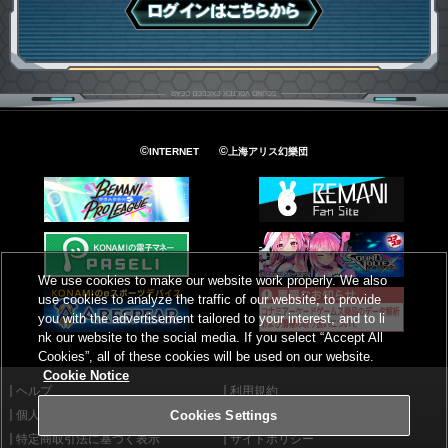
ログインはこちら
©
©
INTERNET
上海アリス幻樂団
We use cookies to make our website work properly. We also
use cookies to analyze the traffic of our website, to provide
you with the advertisement tailored to your interest, and to li
nk our website to the social media. If you select “Accept All
Cookies”, all of these cookies will be used on our website.
Cookie Notice
ヘルプ
利用規約
個人情報等保護方針
外部送信について
Cookies Settings
特定商取引法に基づく表示
サイトポリシー