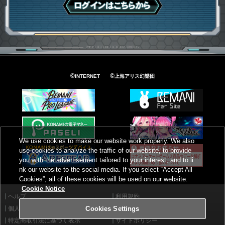
ログインはこちら
©
©
INTERNET
上海アリス幻樂団
We use cookies to make our website work properly. We also
use cookies to analyze the traffic of our website, to provide
you with the advertisement tailored to your interest, and to li
nk our website to the social media. If you select “Accept All
Cookies”, all of these cookies will be used on our website.
Cookie Notice
ヘルプ
利用規約
個人情報等保護方針
外部送信について
Cookies Settings
特定商取引法に基づく表示
サイトポリシー