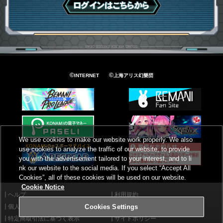
ログインはこちら
©
©
INTERNET
上海アリス幻樂団
We use cookies to make our website work properly. We also
use cookies to analyze the traffic of our website, to provide
you with the advertisement tailored to your interest, and to li
nk our website to the social media. If you select “Accept All
Cookies”, all of these cookies will be used on our website.
Cookie Notice
ヘルプ
利用規約
個人情報等保護方針
外部送信について
Cookies Settings
特定商取引法に基づく表示
サイトポリシー