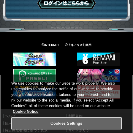
ログインはこちら
©
©
INTERNET
上海アリス幻樂団
We use cookies to make our website work properly. We also
use cookies to analyze the traffic of our website, to provide
you with the advertisement tailored to your interest, and to li
nk our website to the social media. If you select “Accept All
Cookies”, all of these cookies will be used on our website.
Cookie Notice
ヘルプ
利用規約
個人情報等保護方針
外部送信について
Cookies Settings
特定商取引法に基づく表示
サイトポリシー