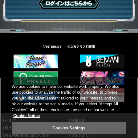
ログインはこちら
©
©
INTERNET
上海アリス幻樂団
We use cookies to make our website work properly. We also
use cookies to analyze the traffic of our website, to provide
you with the advertisement tailored to your interest, and to li
nk our website to the social media. If you select “Accept All
Cookies”, all of these cookies will be used on our website.
Cookie Notice
ヘルプ
利用規約
個人情報等保護方針
外部送信について
Cookies Settings
特定商取引法に基づく表示
サイトポリシー