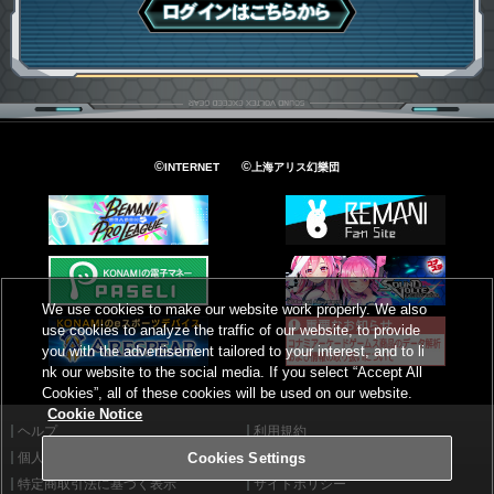
ログインはこちら
©
©
INTERNET
上海アリス幻樂団
We use cookies to make our website work properly. We also
use cookies to analyze the traffic of our website, to provide
you with the advertisement tailored to your interest, and to li
nk our website to the social media. If you select “Accept All
Cookies”, all of these cookies will be used on our website.
Cookie Notice
ヘルプ
利用規約
個人情報等保護方針
外部送信について
Cookies Settings
特定商取引法に基づく表示
サイトポリシー