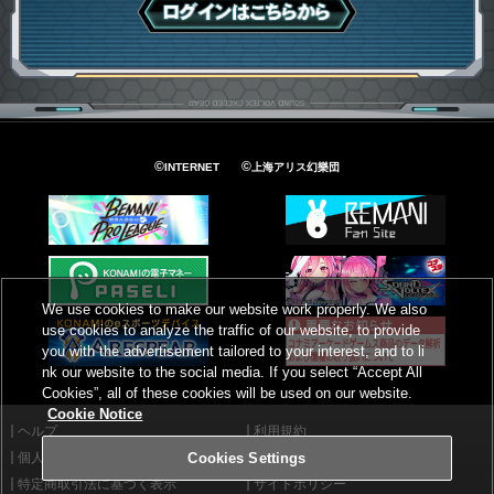
ログインはこちら
©
©
INTERNET
上海アリス幻樂団
We use cookies to make our website work properly. We also
use cookies to analyze the traffic of our website, to provide
you with the advertisement tailored to your interest, and to li
nk our website to the social media. If you select “Accept All
Cookies”, all of these cookies will be used on our website.
Cookie Notice
ヘルプ
利用規約
個人情報等保護方針
外部送信について
Cookies Settings
特定商取引法に基づく表示
サイトポリシー