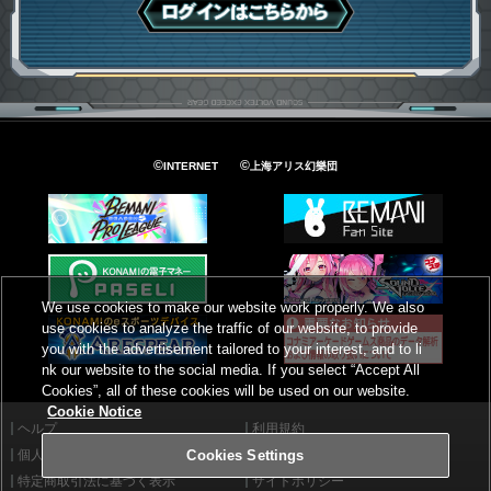
ログインはこちら
©
©
INTERNET
上海アリス幻樂団
We use cookies to make our website work properly. We also
use cookies to analyze the traffic of our website, to provide
you with the advertisement tailored to your interest, and to li
nk our website to the social media. If you select “Accept All
Cookies”, all of these cookies will be used on our website.
Cookie Notice
ヘルプ
利用規約
個人情報等保護方針
外部送信について
Cookies Settings
特定商取引法に基づく表示
サイトポリシー