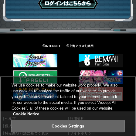
ログインはこちら
©
©
INTERNET
上海アリス幻樂団
We use cookies to make our website work properly. We also
use cookies to analyze the traffic of our website, to provide
you with the advertisement tailored to your interest, and to li
nk our website to the social media. If you select “Accept All
Cookies”, all of these cookies will be used on our website.
Cookie Notice
ヘルプ
利用規約
個人情報等保護方針
外部送信について
Cookies Settings
特定商取引法に基づく表示
サイトポリシー