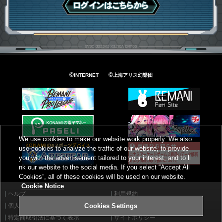
ログインはこちら
©
©
INTERNET
上海アリス幻樂団
We use cookies to make our website work properly. We also
use cookies to analyze the traffic of our website, to provide
you with the advertisement tailored to your interest, and to li
nk our website to the social media. If you select “Accept All
Cookies”, all of these cookies will be used on our website.
Cookie Notice
ヘルプ
利用規約
個人情報等保護方針
外部送信について
Cookies Settings
特定商取引法に基づく表示
サイトポリシー