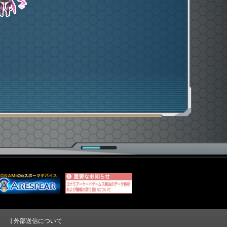
。
外部送信について