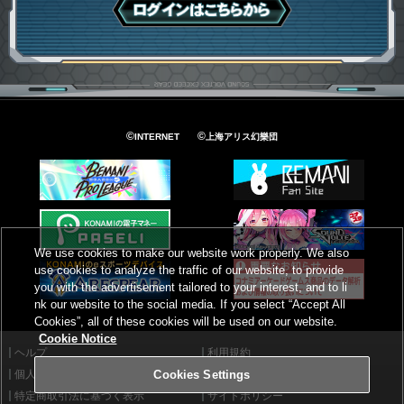
ログインはこちら
©
©
INTERNET
上海アリス幻樂団
We use cookies to make our website work properly. We also
use cookies to analyze the traffic of our website, to provide
you with the advertisement tailored to your interest, and to li
nk our website to the social media. If you select “Accept All
Cookies”, all of these cookies will be used on our website.
Cookie Notice
ヘルプ
利用規約
個人情報等保護方針
外部送信について
Cookies Settings
特定商取引法に基づく表示
サイトポリシー