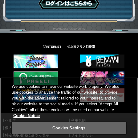
ログインはこちら
©
©
INTERNET
上海アリス幻樂団
We use cookies to make our website work properly. We also
use cookies to analyze the traffic of our website, to provide
you with the advertisement tailored to your interest, and to li
nk our website to the social media. If you select “Accept All
Cookies”, all of these cookies will be used on our website.
Cookie Notice
ヘルプ
利用規約
個人情報等保護方針
外部送信について
Cookies Settings
特定商取引法に基づく表示
サイトポリシー