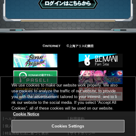
ログインはこちら
©
©
INTERNET
上海アリス幻樂団
We use cookies to make our website work properly. We also
use cookies to analyze the traffic of our website, to provide
you with the advertisement tailored to your interest, and to li
nk our website to the social media. If you select “Accept All
Cookies”, all of these cookies will be used on our website.
Cookie Notice
ヘルプ
利用規約
個人情報等保護方針
外部送信について
Cookies Settings
特定商取引法に基づく表示
サイトポリシー