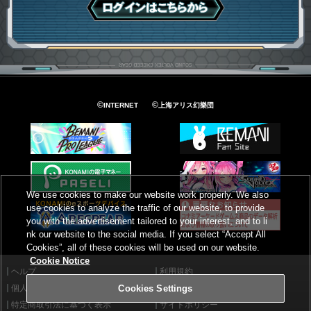
ログインはこちら
©
©
INTERNET
上海アリス幻樂団
We use cookies to make our website work properly. We also
use cookies to analyze the traffic of our website, to provide
you with the advertisement tailored to your interest, and to li
nk our website to the social media. If you select “Accept All
Cookies”, all of these cookies will be used on our website.
Cookie Notice
ヘルプ
利用規約
個人情報等保護方針
外部送信について
Cookies Settings
特定商取引法に基づく表示
サイトポリシー