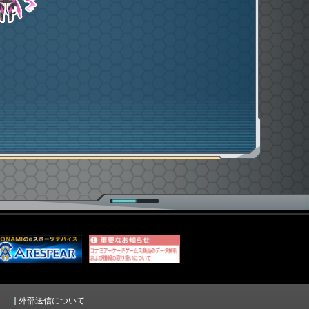
。
外部送信について