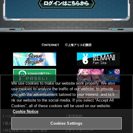
ログインはこちら
©
©
INTERNET
上海アリス幻樂団
We use cookies to make our website work properly. We also
use cookies to analyze the traffic of our website, to provide
you with the advertisement tailored to your interest, and to li
nk our website to the social media. If you select “Accept All
Cookies”, all of these cookies will be used on our website.
Cookie Notice
ヘルプ
利用規約
個人情報等保護方針
外部送信について
Cookies Settings
特定商取引法に基づく表示
サイトポリシー