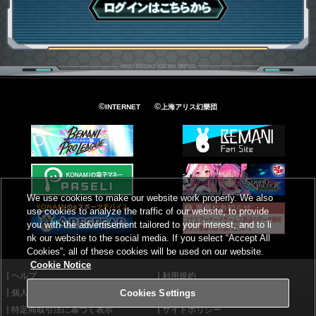
ログインはこちら
©
©
INTERNET
上海アリス幻樂団
We use cookies to make our website work properly. We also
use cookies to analyze the traffic of our website, to provide
you with the advertisement tailored to your interest, and to li
nk our website to the social media. If you select “Accept All
Cookies”, all of these cookies will be used on our website.
Cookie Notice
ヘルプ
利用規約
個人情報等保護方針
外部送信について
Cookies Settings
特定商取引法に基づく表示
サイトポリシー