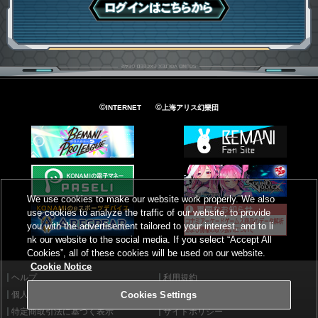
ログインはこちら
©
©
INTERNET
上海アリス幻樂団
We use cookies to make our website work properly. We also
use cookies to analyze the traffic of our website, to provide
you with the advertisement tailored to your interest, and to li
nk our website to the social media. If you select “Accept All
Cookies”, all of these cookies will be used on our website.
Cookie Notice
ヘルプ
利用規約
個人情報等保護方針
外部送信について
Cookies Settings
特定商取引法に基づく表示
サイトポリシー