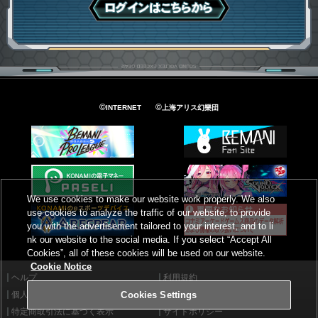
ログインはこちら
©
©
INTERNET
上海アリス幻樂団
We use cookies to make our website work properly. We also
use cookies to analyze the traffic of our website, to provide
you with the advertisement tailored to your interest, and to li
nk our website to the social media. If you select “Accept All
Cookies”, all of these cookies will be used on our website.
Cookie Notice
ヘルプ
利用規約
個人情報等保護方針
外部送信について
Cookies Settings
特定商取引法に基づく表示
サイトポリシー