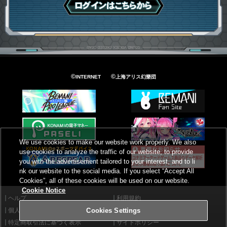
ログインはこちら
©
©
INTERNET
上海アリス幻樂団
We use cookies to make our website work properly. We also
use cookies to analyze the traffic of our website, to provide
you with the advertisement tailored to your interest, and to li
nk our website to the social media. If you select “Accept All
Cookies”, all of these cookies will be used on our website.
Cookie Notice
ヘルプ
利用規約
個人情報等保護方針
外部送信について
Cookies Settings
特定商取引法に基づく表示
サイトポリシー