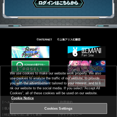
ログインはこちら
©
©
INTERNET
上海アリス幻樂団
We use cookies to make our website work properly. We also
use cookies to analyze the traffic of our website, to provide
you with the advertisement tailored to your interest, and to li
nk our website to the social media. If you select “Accept All
Cookies”, all of these cookies will be used on our website.
Cookie Notice
ヘルプ
利用規約
個人情報等保護方針
外部送信について
Cookies Settings
特定商取引法に基づく表示
サイトポリシー