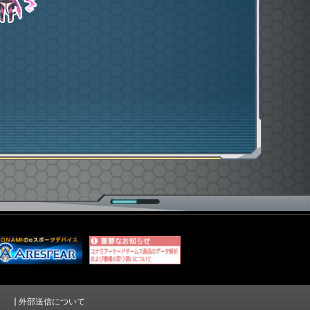
。
外部送信について