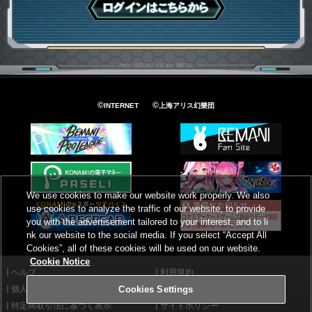
ログインはこちら
©
©
INTERNET
上海アリス幻樂団
We use cookies to make our website work properly. We also
use cookies to analyze the traffic of our website, to provide
you with the advertisement tailored to your interest, and to li
nk our website to the social media. If you select “Accept All
Cookies”, all of these cookies will be used on our website.
Cookie Notice
ヘルプ
利用規約
個人情報等保護方針
外部送信について
Cookies Settings
特定商取引法に基づく表示
サイトポリシー