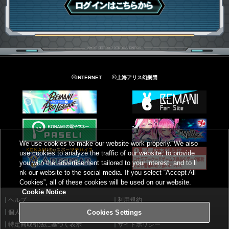
ログインはこちら
©
©
INTERNET
上海アリス幻樂団
We use cookies to make our website work properly. We also
use cookies to analyze the traffic of our website, to provide
you with the advertisement tailored to your interest, and to li
nk our website to the social media. If you select “Accept All
Cookies”, all of these cookies will be used on our website.
Cookie Notice
ヘルプ
利用規約
個人情報等保護方針
外部送信について
Cookies Settings
特定商取引法に基づく表示
サイトポリシー