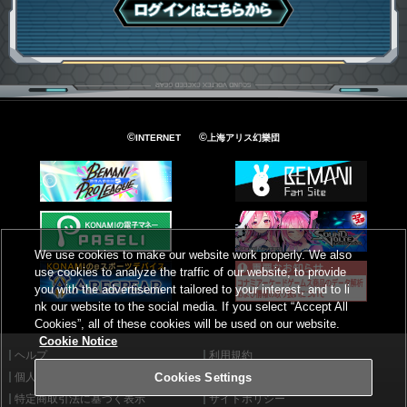
ログインはこちら
©
©
INTERNET
上海アリス幻樂団
We use cookies to make our website work properly. We also
use cookies to analyze the traffic of our website, to provide
you with the advertisement tailored to your interest, and to li
nk our website to the social media. If you select “Accept All
Cookies”, all of these cookies will be used on our website.
Cookie Notice
ヘルプ
利用規約
個人情報等保護方針
外部送信について
Cookies Settings
特定商取引法に基づく表示
サイトポリシー