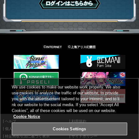
ログインはこちら
©
©
INTERNET
上海アリス幻樂団
We use cookies to make our website work properly. We also
use cookies to analyze the traffic of our website, to provide
you with the advertisement tailored to your interest, and to li
nk our website to the social media. If you select “Accept All
Cookies”, all of these cookies will be used on our website.
Cookie Notice
ヘルプ
利用規約
個人情報等保護方針
外部送信について
Cookies Settings
特定商取引法に基づく表示
サイトポリシー