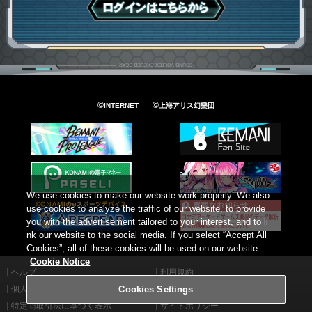
ログインはこちら
©
©
INTERNET
上海アリス幻樂団
We use cookies to make our website work properly. We also
use cookies to analyze the traffic of our website, to provide
you with the advertisement tailored to your interest, and to li
nk our website to the social media. If you select “Accept All
Cookies”, all of these cookies will be used on our website.
Cookie Notice
ヘルプ
利用規約
個人情報等保護方針
外部送信について
Cookies Settings
特定商取引法に基づく表示
サイトポリシー