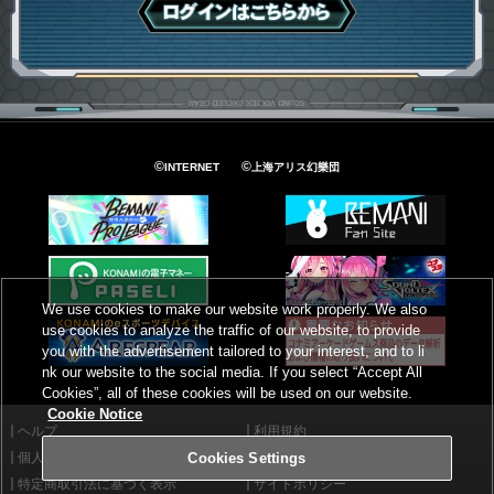
ログインはこちら
©
©
INTERNET
上海アリス幻樂団
We use cookies to make our website work properly. We also
use cookies to analyze the traffic of our website, to provide
you with the advertisement tailored to your interest, and to li
nk our website to the social media. If you select “Accept All
Cookies”, all of these cookies will be used on our website.
Cookie Notice
ヘルプ
利用規約
個人情報等保護方針
外部送信について
Cookies Settings
特定商取引法に基づく表示
サイトポリシー