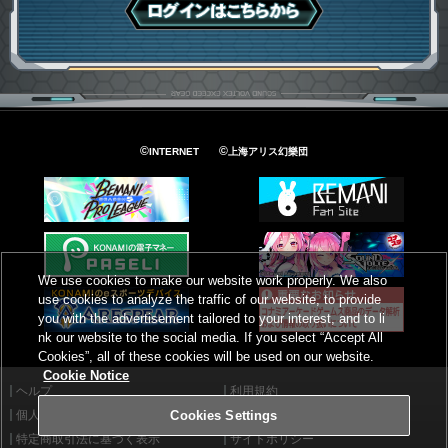
ログインはこちら
©
©
INTERNET
上海アリス幻樂団
We use cookies to make our website work properly. We also
use cookies to analyze the traffic of our website, to provide
you with the advertisement tailored to your interest, and to li
nk our website to the social media. If you select “Accept All
Cookies”, all of these cookies will be used on our website.
Cookie Notice
ヘルプ
利用規約
個人情報等保護方針
外部送信について
Cookies Settings
特定商取引法に基づく表示
サイトポリシー