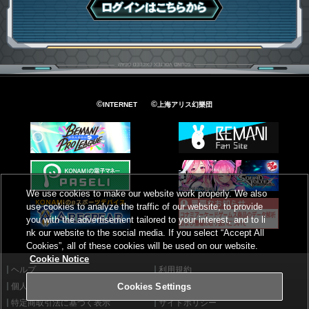
ログインはこちら
©
©
INTERNET
上海アリス幻樂団
We use cookies to make our website work properly. We also
use cookies to analyze the traffic of our website, to provide
you with the advertisement tailored to your interest, and to li
nk our website to the social media. If you select “Accept All
Cookies”, all of these cookies will be used on our website.
Cookie Notice
ヘルプ
利用規約
個人情報等保護方針
外部送信について
Cookies Settings
特定商取引法に基づく表示
サイトポリシー