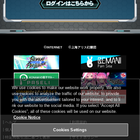
ログインはこちら
©
©
INTERNET
上海アリス幻樂団
We use cookies to make our website work properly. We also
use cookies to analyze the traffic of our website, to provide
you with the advertisement tailored to your interest, and to li
nk our website to the social media. If you select “Accept All
Cookies”, all of these cookies will be used on our website.
Cookie Notice
ヘルプ
利用規約
個人情報等保護方針
外部送信について
Cookies Settings
特定商取引法に基づく表示
サイトポリシー