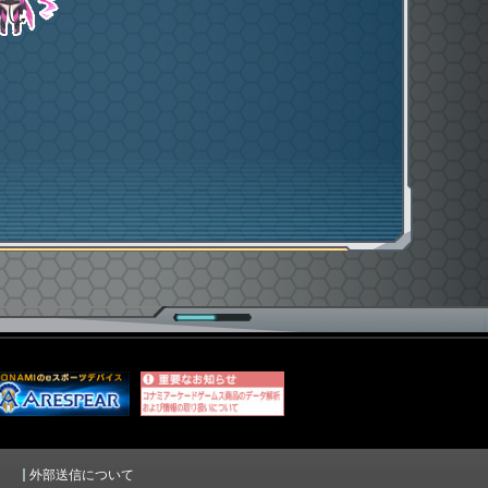
。
外部送信について