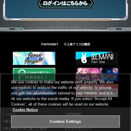
ログインはこちら
©
©
INTERNET
上海アリス幻樂団
We use cookies to make our website work properly. We also
use cookies to analyze the traffic of our website, to provide
you with the advertisement tailored to your interest, and to li
nk our website to the social media. If you select “Accept All
Cookies”, all of these cookies will be used on our website.
Cookie Notice
ヘルプ
利用規約
個人情報等保護方針
外部送信について
Cookies Settings
特定商取引法に基づく表示
サイトポリシー