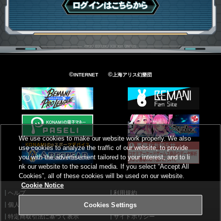
ログインはこちら
©
©
INTERNET
上海アリス幻樂団
We use cookies to make our website work properly. We also
use cookies to analyze the traffic of our website, to provide
you with the advertisement tailored to your interest, and to li
nk our website to the social media. If you select “Accept All
Cookies”, all of these cookies will be used on our website.
Cookie Notice
ヘルプ
利用規約
個人情報等保護方針
外部送信について
Cookies Settings
特定商取引法に基づく表示
サイトポリシー