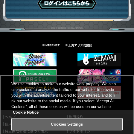
ログインはこちら
©
©
INTERNET
上海アリス幻樂団
We use cookies to make our website work properly. We also
use cookies to analyze the traffic of our website, to provide
you with the advertisement tailored to your interest, and to li
nk our website to the social media. If you select “Accept All
Cookies”, all of these cookies will be used on our website.
Cookie Notice
ヘルプ
利用規約
個人情報等保護方針
外部送信について
Cookies Settings
特定商取引法に基づく表示
サイトポリシー