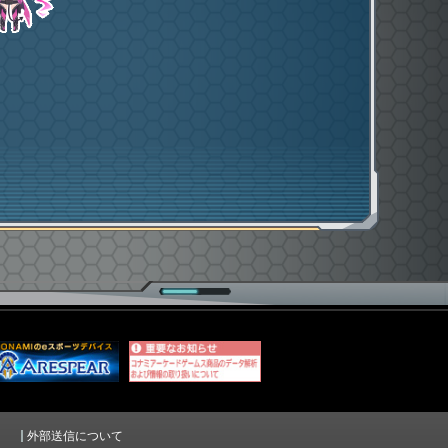
。
外部送信について