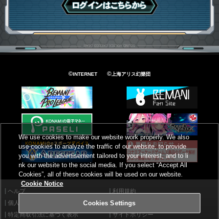
ログインはこちら
©
©
INTERNET
上海アリス幻樂団
We use cookies to make our website work properly. We also
use cookies to analyze the traffic of our website, to provide
you with the advertisement tailored to your interest, and to li
nk our website to the social media. If you select “Accept All
Cookies”, all of these cookies will be used on our website.
Cookie Notice
ヘルプ
利用規約
個人情報等保護方針
外部送信について
Cookies Settings
特定商取引法に基づく表示
サイトポリシー