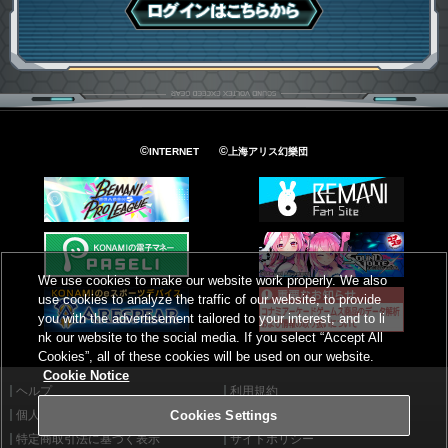
ログインはこちら
©
©
INTERNET
上海アリス幻樂団
We use cookies to make our website work properly. We also
use cookies to analyze the traffic of our website, to provide
you with the advertisement tailored to your interest, and to li
nk our website to the social media. If you select “Accept All
Cookies”, all of these cookies will be used on our website.
Cookie Notice
ヘルプ
利用規約
個人情報等保護方針
外部送信について
Cookies Settings
特定商取引法に基づく表示
サイトポリシー