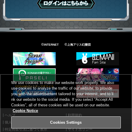
ログインはこちら
©
©
INTERNET
上海アリス幻樂団
We use cookies to make our website work properly. We also
use cookies to analyze the traffic of our website, to provide
you with the advertisement tailored to your interest, and to li
nk our website to the social media. If you select “Accept All
Cookies”, all of these cookies will be used on our website.
Cookie Notice
ヘルプ
利用規約
個人情報等保護方針
外部送信について
Cookies Settings
特定商取引法に基づく表示
サイトポリシー