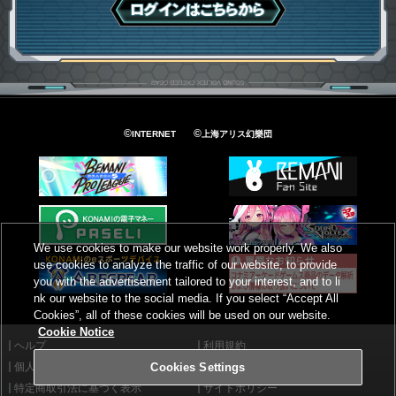
ログインはこちら
©
©
INTERNET
上海アリス幻樂団
We use cookies to make our website work properly. We also
use cookies to analyze the traffic of our website, to provide
you with the advertisement tailored to your interest, and to li
nk our website to the social media. If you select “Accept All
Cookies”, all of these cookies will be used on our website.
Cookie Notice
ヘルプ
利用規約
個人情報等保護方針
外部送信について
Cookies Settings
特定商取引法に基づく表示
サイトポリシー