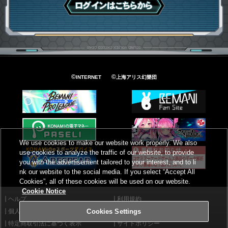
ログインはこちら
©
©
INTERNET
上海アリス幻樂団
We use cookies to make our website work properly. We also
use cookies to analyze the traffic of our website, to provide
you with the advertisement tailored to your interest, and to li
nk our website to the social media. If you select “Accept All
Cookies”, all of these cookies will be used on our website.
Cookie Notice
ヘルプ
利用規約
個人情報等保護方針
外部送信について
Cookies Settings
特定商取引法に基づく表示
サイトポリシー