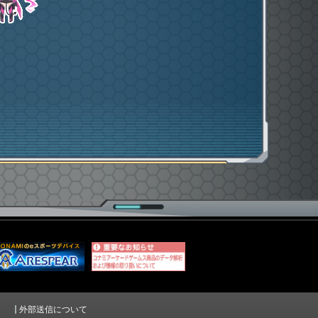
。
外部送信について