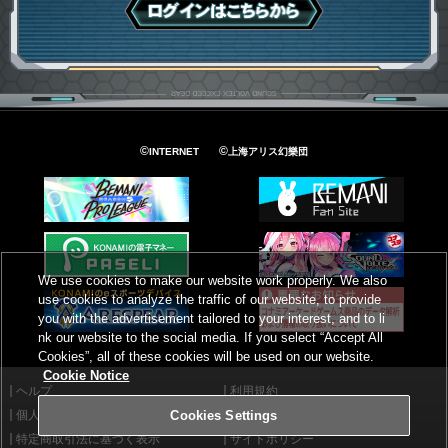
ログインはこちら
©
©
INTERNET
上海アリス幻樂団
We use cookies to make our website work properly. We also
use cookies to analyze the traffic of our website, to provide
you with the advertisement tailored to your interest, and to li
nk our website to the social media. If you select “Accept All
Cookies”, all of these cookies will be used on our website.
Cookie Notice
ヘルプ
利用規約
個人情報等保護方針
外部送信について
Cookies Settings
特定商取引法に基づく表示
サイトポリシー