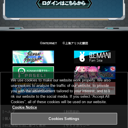
ログインはこちら
©
©
INTERNET
上海アリス幻樂団
We use cookies to make our website work properly. We also
use cookies to analyze the traffic of our website, to provide
you with the advertisement tailored to your interest, and to li
nk our website to the social media. If you select “Accept All
Cookies”, all of these cookies will be used on our website.
Cookie Notice
ヘルプ
利用規約
個人情報等保護方針
外部送信について
Cookies Settings
特定商取引法に基づく表示
サイトポリシー