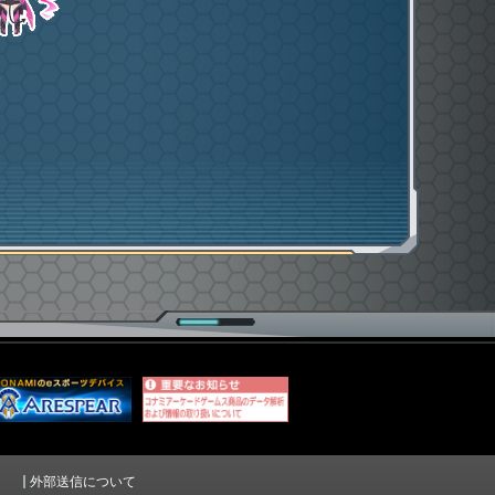
。
外部送信について