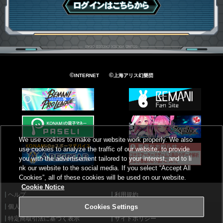
ログインはこちら
©
©
INTERNET
上海アリス幻樂団
We use cookies to make our website work properly. We also
use cookies to analyze the traffic of our website, to provide
you with the advertisement tailored to your interest, and to li
nk our website to the social media. If you select “Accept All
Cookies”, all of these cookies will be used on our website.
Cookie Notice
ヘルプ
利用規約
個人情報等保護方針
外部送信について
Cookies Settings
特定商取引法に基づく表示
サイトポリシー