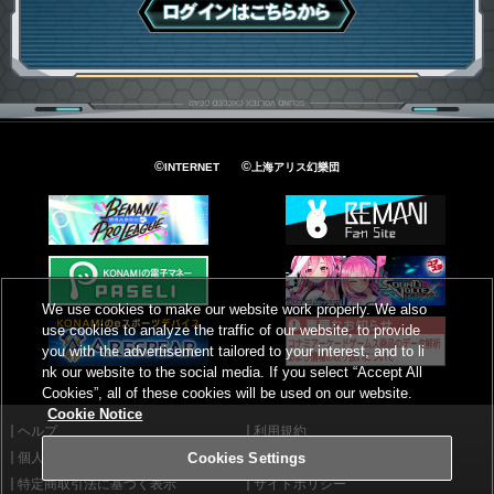
ログインはこちら
©
©
INTERNET
上海アリス幻樂団
We use cookies to make our website work properly. We also
use cookies to analyze the traffic of our website, to provide
you with the advertisement tailored to your interest, and to li
nk our website to the social media. If you select “Accept All
Cookies”, all of these cookies will be used on our website.
Cookie Notice
ヘルプ
利用規約
個人情報等保護方針
外部送信について
Cookies Settings
特定商取引法に基づく表示
サイトポリシー